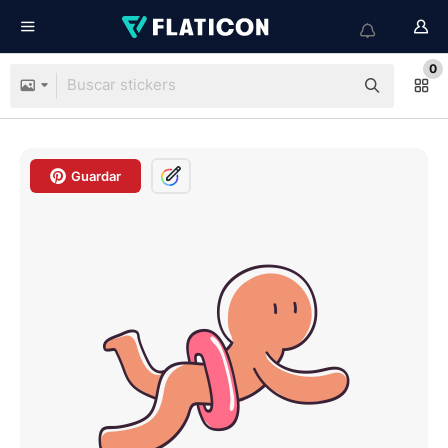
0
Guardar