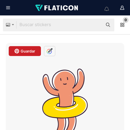
0
Guardar