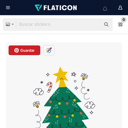
0
Guardar