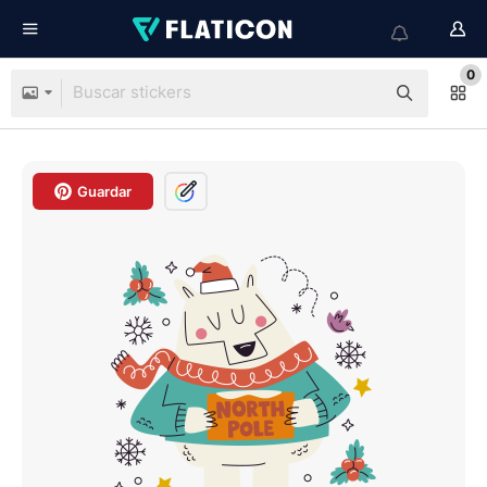
0
Guardar