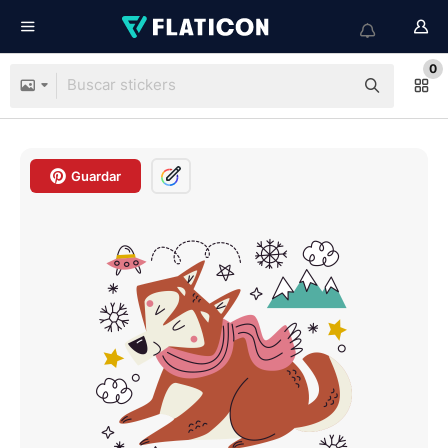
0
Guardar