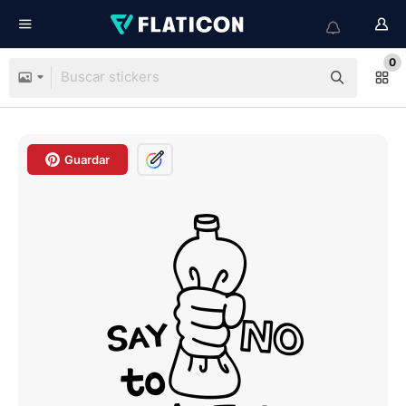
0
Guardar