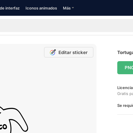
de interfaz
Iconos animados
Más
Editar sticker
Tortuga
PN
Licencia
Gratis p
Se requi