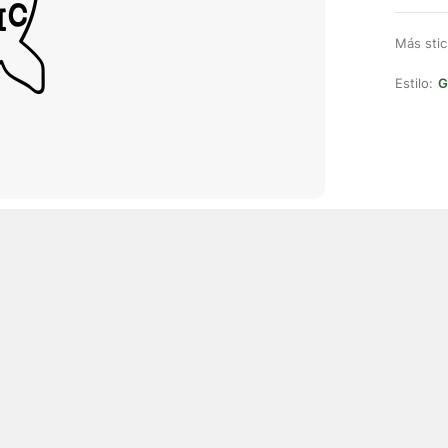
Más stic
Estilo:
G