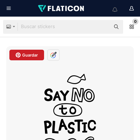
0
Guardar