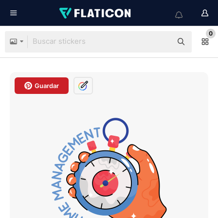
0
Guardar