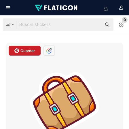
0
Guardar