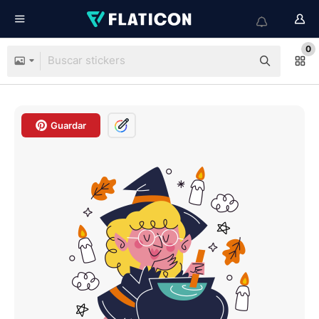
0
Guardar