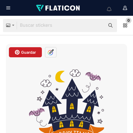
0
Guardar