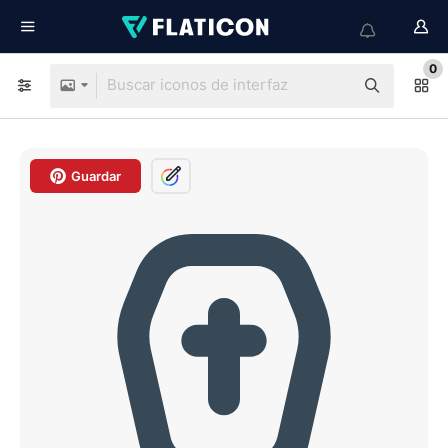
0
Guardar