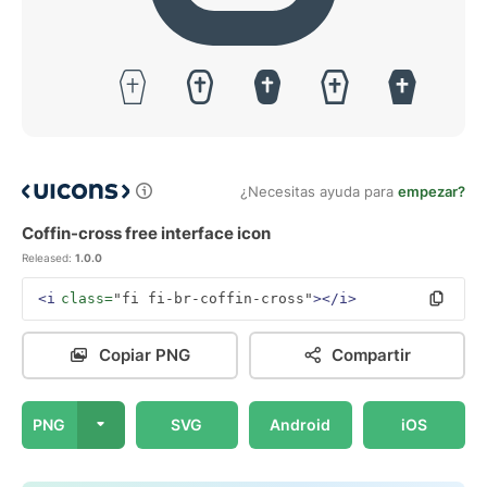
¿Necesitas ayuda para
empezar?
Coffin-cross free interface icon
Released:
1.0.0
<i
class=
"fi fi-br-coffin-cross"
></i>
Copiar PNG
Compartir
PNG
SVG
Android
iOS