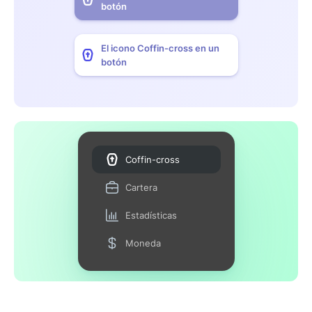
botón
El icono Coffin-cross en un
botón
Coffin-cross
Cartera
Estadísticas
Moneda