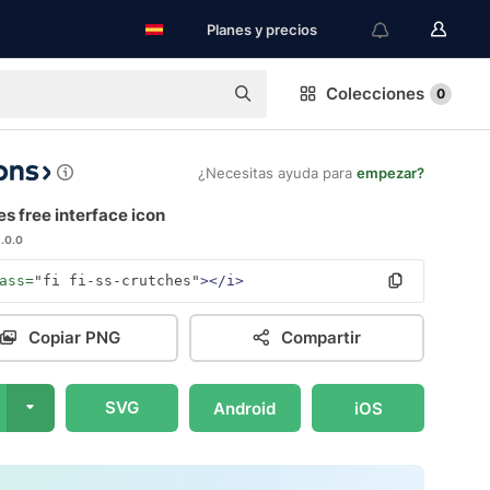
Planes y precios
Colecciones
0
¿Necesitas ayuda para
empezar?
s free interface icon
1.0.0
ass=
"fi fi-ss-crutches"
></i>
Copiar PNG
Compartir
SVG
Android
iOS