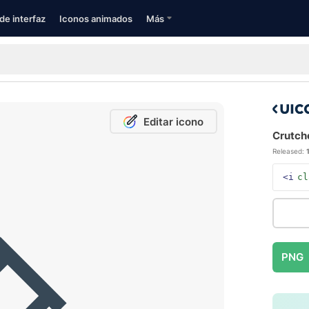
de interfaz
Iconos animados
Más
Editar icono
Crutche
Released:
<i
cl
PNG