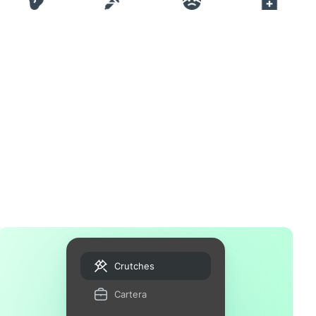
Crutches
Cartera