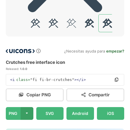
¿Necesitas ayuda para
empezar?
Crutches free interface icon
Released:
1.0.0
<i
class=
"fi fi-br-crutches"
></i>
Copiar PNG
Compartir
PNG
SVG
Android
iOS