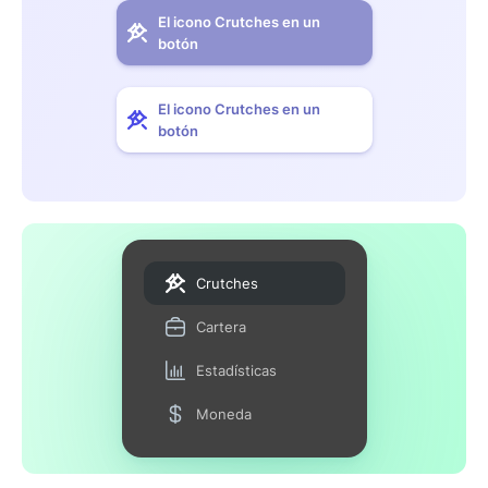
El icono Crutches en un
botón
El icono Crutches en un
botón
Crutches
Cartera
Estadísticas
Moneda