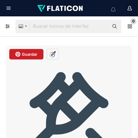
0
Guardar