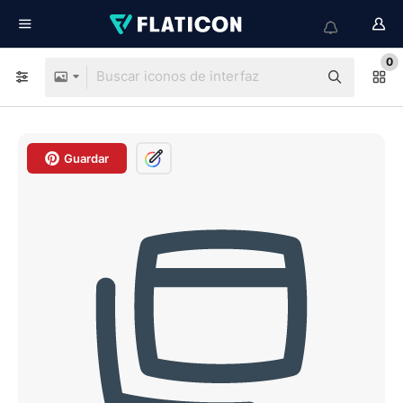
0
Guardar