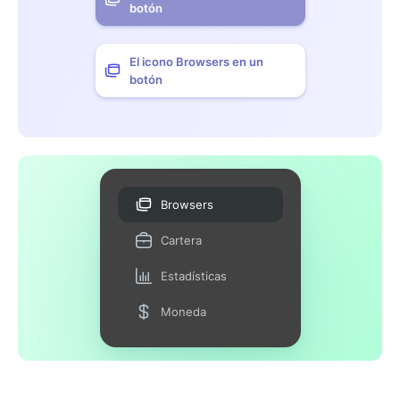
botón
El icono Browsers en un
botón
Browsers
Cartera
Estadísticas
Moneda