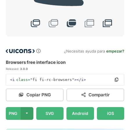
¿Necesitas ayuda para
empezar?
Browsers free interface icon
Released:
3.0.0
<i
class=
"fi fi-rc-browsers"
></i>
Copiar PNG
Compartir
PNG
SVG
Android
iOS