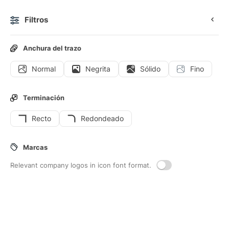
Filtros
0
Anchura del trazo
Normal
Negrita
Sólido
Fino
Iconos
Stickers
Iconos animados
Iconos de interfaz
Terminación
Recto
Redondeado
207
Iconos de interfaz de
Marcas
Navegadores
Relevant company logos in icon font format.