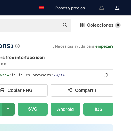
Planes y precios
Colecciones
0
¿Necesitas ayuda para
empezar?
s free interface icon
1.0.0
ass=
"fi fi-rs-browsers"
></i>
Copiar PNG
Compartir
SVG
Android
iOS