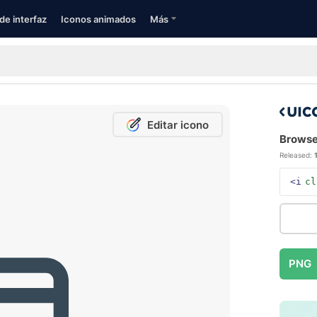
de interfaz
Iconos animados
Más
Editar icono
Browser
Released:
<i
cl
PNG