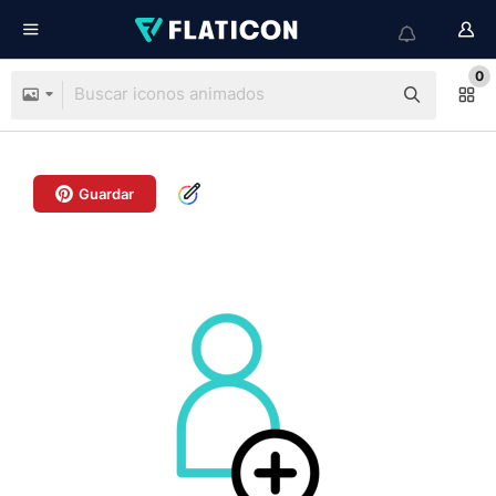
0
Guardar