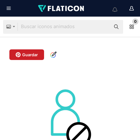
0
Guardar