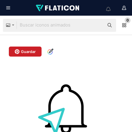
0
Guardar