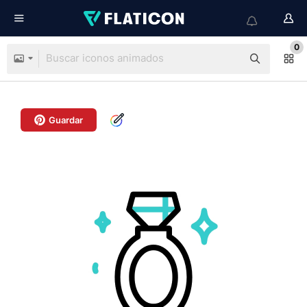
0
Guardar