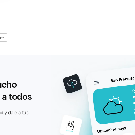
ore
ucho
 a todos
d y dale a tus