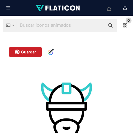
0
Guardar