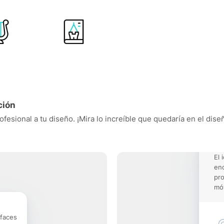
ción
esional a tu diseño. ¡Mira lo increíble que quedaría en el dise
El 
enc
pro
móv
rfaces