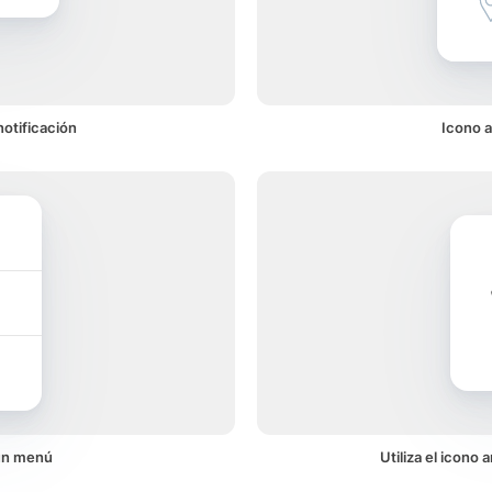
otificación
Icono 
un menú
Utiliza el icono