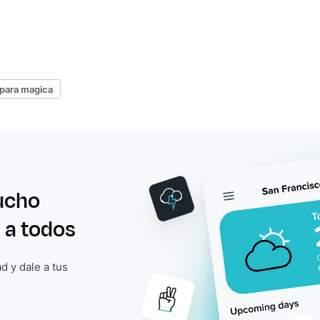
para magica
ucho
 a todos
d y dale a tus