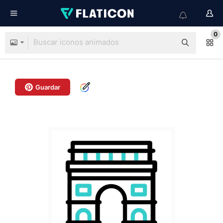
0
Guardar