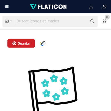
0
Guardar