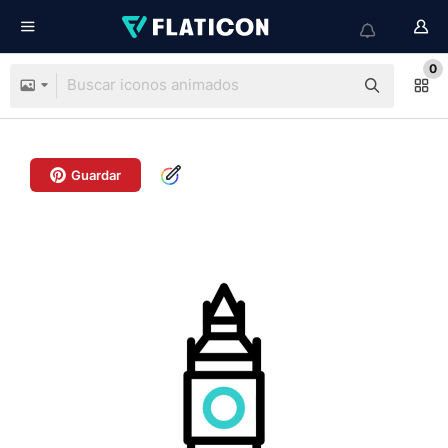
0
Guardar