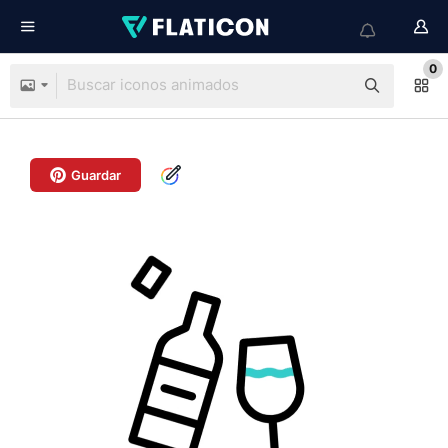
0
Guardar