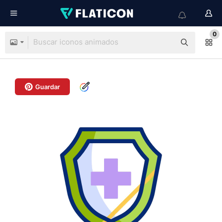
0
Guardar