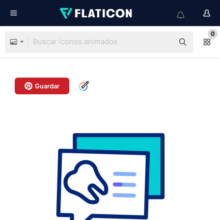
0
Guardar