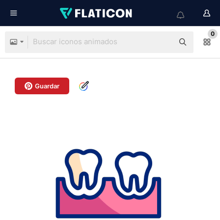
0
Guardar