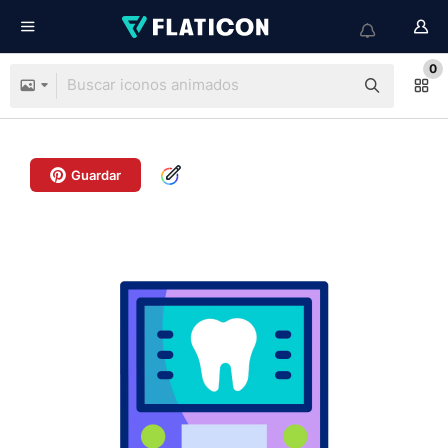
0
Guardar