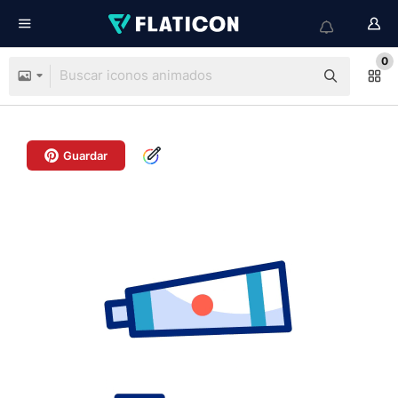
0
Guardar