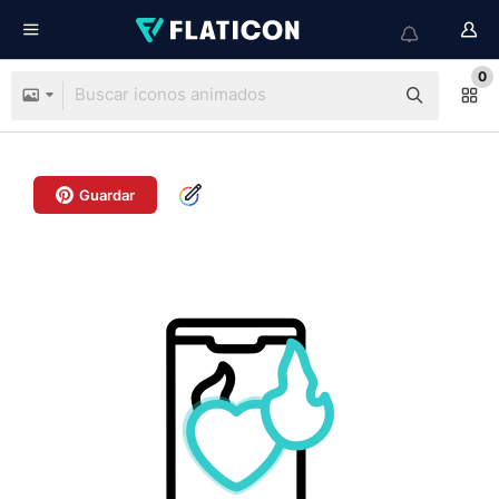
0
Guardar