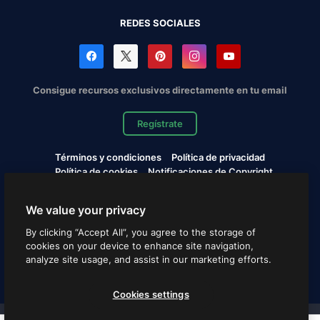
REDES SOCIALES
Consigue recursos exclusivos directamente en tu email
Regístrate
Términos y condiciones
Política de privacidad
Política de cookies
Notificaciones de Copyright
Cookies settings
We value your privacy
Copyright © 2010-2026 Freepik Company S.L.U. Todos los
By clicking “Accept All”, you agree to the storage of
derechos reservados.
cookies on your device to enhance site navigation,
analyze site usage, and assist in our marketing efforts.
Español
Cookies settings