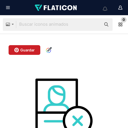
0
Guardar