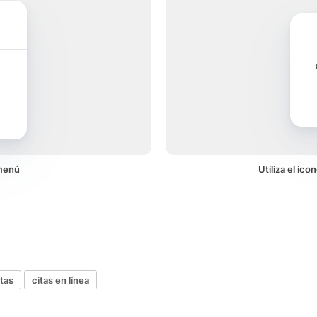
 menú
Utiliza el ic
itas
citas en línea