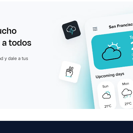
ucho
 a todos
d y dale a tus