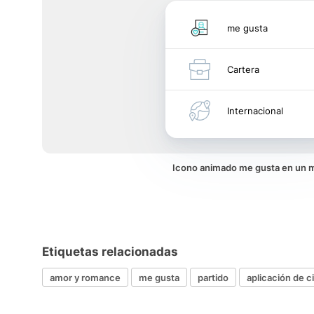
me gusta
Cartera
Internacional
Icono animado me gusta en un
Etiquetas relacionadas
amor y romance
me gusta
partido
aplicación de c