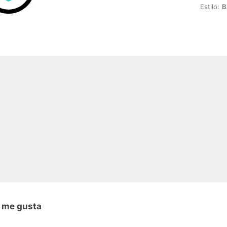
Estilo:
B
n me gusta