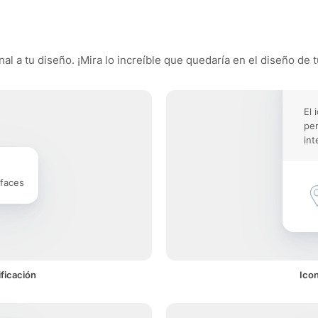
l a tu diseño. ¡Mira lo increíble que quedaría en el diseño de t
El 
pe
int
rfaces
ficación
Ico