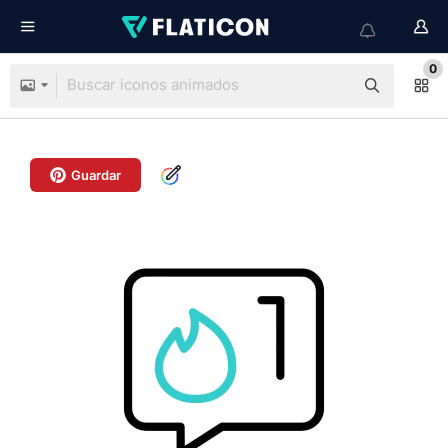
0
Guardar