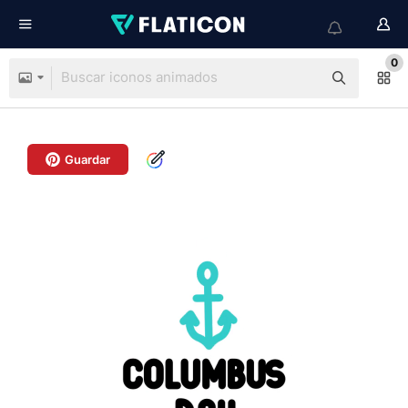
0
Guardar