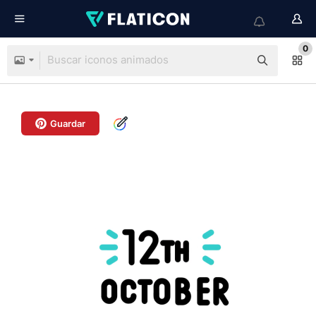
0
Guardar