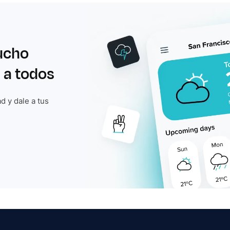
ucho
 a todos
d y dale a tus