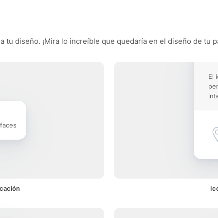
a tu diseño. ¡Mira lo increíble que quedaría en el diseño de tu p
El 
pe
int
rfaces
icación
Ic