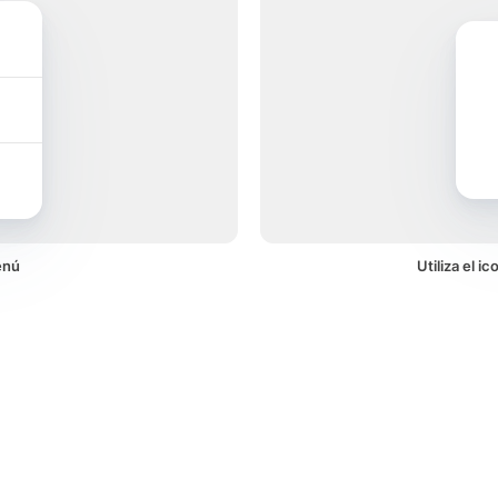
enú
Utiliza el 