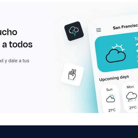
ucho
 a todos
d y dale a tus