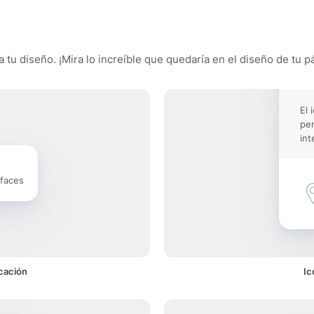
 tu diseño. ¡Mira lo increíble que quedaría en el diseño de tu p
El 
pe
int
rfaces
icación
Ic