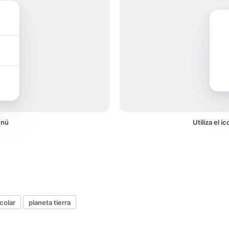
enú
Utiliza el 
colar
planeta tierra