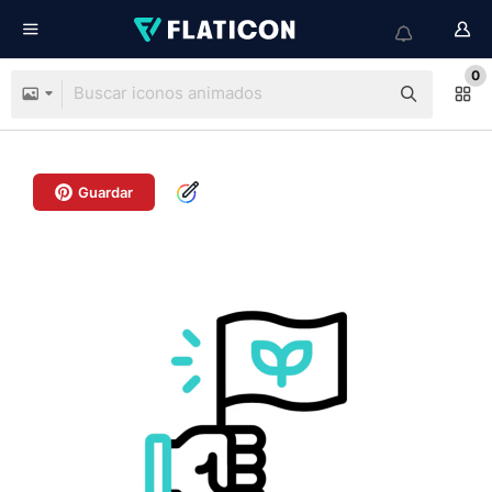
0
Guardar