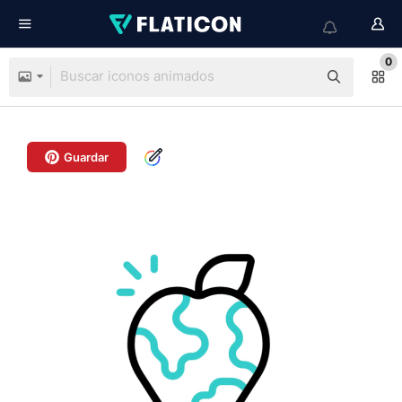
0
Guardar