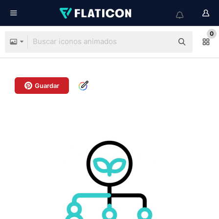
0
Guardar