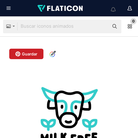
0
Guardar