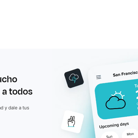
ucho
 a todos
d y dale a tus