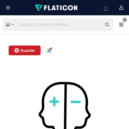
0
Guardar