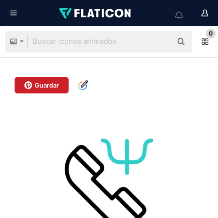
0
Guardar