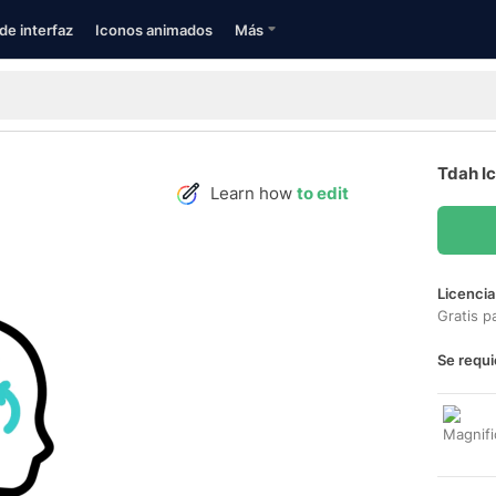
de interfaz
Iconos animados
Más
Tdah I
Learn how
to edit
Licencia
Gratis p
Se requi