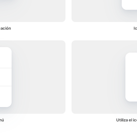
cación
I
nú
Utiliza el