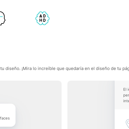
tu diseño. ¡Mira lo increíble que quedaría en el diseño de tu pág
El 
pe
int
rfaces