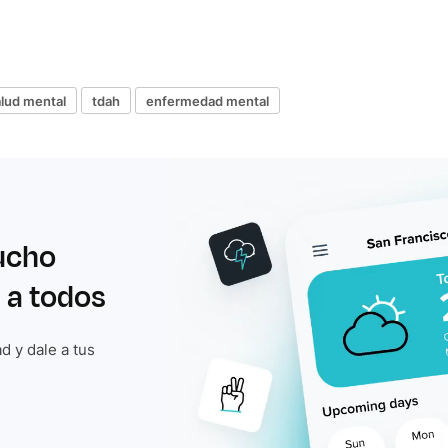
alud mental
tdah
enfermedad mental
ucho
 a todos
d y dale a tus